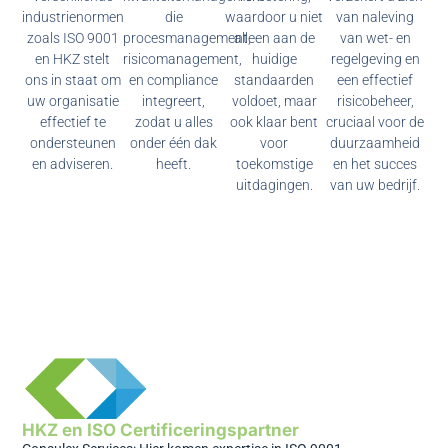
industrienormen
die
waardoor u niet
van naleving
zoals ISO 9001
procesmanagement,
alleen aan de
van wet- en
en HKZ stelt
risicomanagement,
huidige
regelgeving en
ons in staat om
en compliance
standaarden
een effectief
uw organisatie
integreert,
voldoet, maar
risicobeheer,
effectief te
zodat u alles
ook klaar bent
cruciaal voor de
ondersteunen
onder één dak
voor
duurzaamheid
en adviseren.
heeft.
toekomstige
en het succes
uitdagingen.
van uw bedrijf.
HKZ en ISO Certificeringspartner