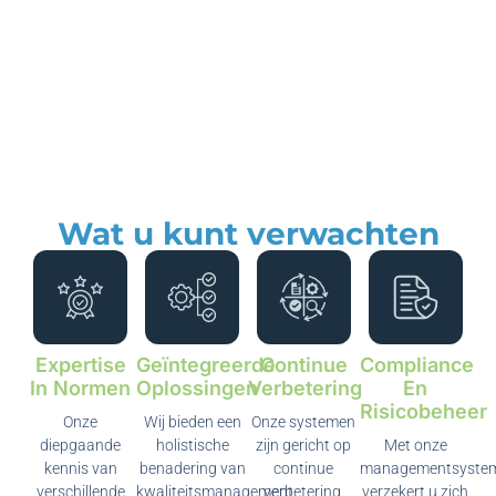
Wat u kunt verwachten
Expertise
Geïntegreerde
Continue
Compliance
In Normen
Oplossingen
Verbetering
En
Risicobeheer
Onze
Wij bieden een
Onze systemen
diepgaande
holistische
zijn gericht op
Met onze
kennis van
benadering van
continue
managementsyste
verschillende
kwaliteitsmanagement
verbetering,
verzekert u zich