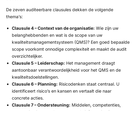
De zeven auditeerbare clausules dekken de volgende
thema’s:
Clausule 4 – Context van de organisatie:
Wie zijn uw
belanghebbenden en wat is de scope van uw
kwaliteitsmanagementsysteem (QMS)? Een goed bepaalde
scope voorkomt onnodige complexiteit en maakt de audit
overzichtelijker.
Clausule 5 – Leiderschap:
Het management draagt
aantoonbaar verantwoordelijkheid voor het QMS en de
kwaliteitsdoelstellingen.
Clausule 6 – Planning:
Risicodenken staat centraal. U
identificeert risico’s en kansen en vertaalt die naar
concrete acties.
Clausule 7 – Ondersteuning:
Middelen, competenties,
communicatie en gedocumenteerde informatie zijn
geborgd.
Clausule 8 – Uitvoering:
De operationele processen
worden beheerst uitgevoerd, inclusief inkoop en