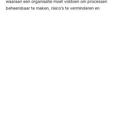
waaraan een organisatie moet voldoen om processen
beheersbaar te maken, risico’s te verminderen en
klanttevredenheid structureel te verbeteren. ISO 9001 is
generiek: een autodealer, een bouwbedrijf en een
softwarebedrijf kunnen allemaal ISO 9001 certificering
behalen. Dat maakt de norm breed toepasbaar, maar ook
abstract voor organisaties met een specifieke sectorcontext.
HKZ staat voor Harmonisatie Kwaliteitsbeoordeling in de
Zorgsector. De norm is speciaal ontwikkeld voor organisaties
die actief zijn in zorg en welzijn. Denk aan
thuiszorgorganisaties, ggz-instellingen, gehandicaptenzorg
en welzijnswerk. Wat HKZ onderscheidt, is dat het
zorgspecifieke eisen toevoegt
aan de basisstructuur van ISO
9001, inclusief zorgtaal en zorgveiligheid. Je werkt dus niet
met een volledig andere norm, maar met een uitbreiding die
past bij de zorgpraktijk.