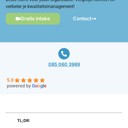
verbeter je kwaliteitsmanagement!
Gratis intake
Contact
085 060 3989
5.0
powered by
G
o
o
g
l
e
TL;DR: